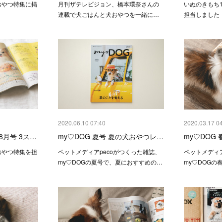
おやつ特集に掲
月刊ザテレビジョン、橋本環奈さんの
いぬのきもち
連載で犬ごはんと犬おやつを一緒に…
担当しました
2020.06.10 07:40
2020.03.17 0
8月号 3ス…
my♡DOG 夏号 夏の犬おやつレ…
my♡DOG
おやつ特集を担
ペットメディアpecoがつくった雑誌、
ペットメディア
my♡DOGの夏号で、夏におすすめの…
my♡DOG