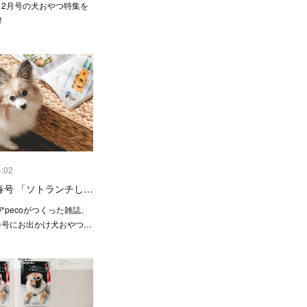
12月号の犬おやつ特集を
！
4:02
 春号 「ソトランチし…
pecoがつくった雑誌、
の春号にお出かけ犬おやつ…