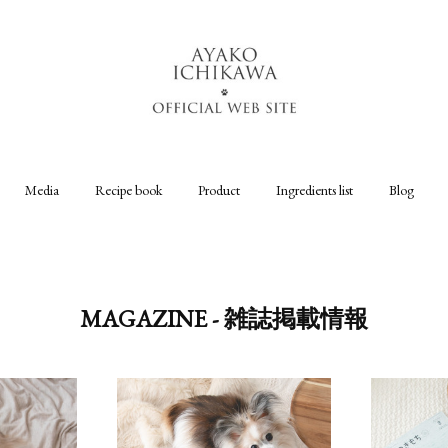
Media
Recipe book
Product
Ingredients list
Blog
MAGAZINE - 雑誌掲載情報