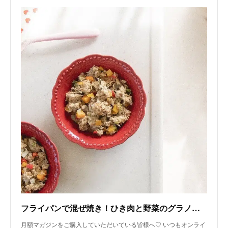
フライパンで混ぜ焼き！ひき肉と野菜のグラノーラ（月額限定♡手作り犬ごはんレシピ）｜いちかわあやこ（犬ごはん先生）｜note
月額マガジンをご購入していただいている皆様へ♡ いつもオンライ