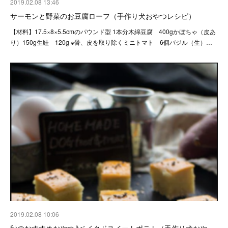
2019.02.08 13:46
サーモンと野菜のお豆腐ローフ（手作り犬おやつレシピ）
【材料】17.5×8×5.5cmのパウンド型 1本分木綿豆腐 400gかぼちゃ（皮あ
り）150g生鮭 120g ※骨、皮を取り除くミニトマト 6個バジル（生）…
2019.02.08 10:06