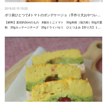
2019.02.15 15:22
ポリ袋ひとつで♪トマトのポンデケージョ（手作り犬おやつレ…
【材料】直径約3cmのもの 8個分ミニトマト 50g米粉（強力粉）50g片栗
粉 20gカッテージチーズ 20gドライパセリ ひとつまみ【作り方】１…