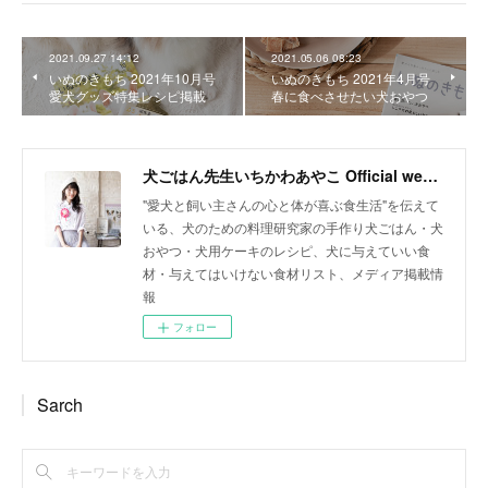
2021.09.27 14:12
2021.05.06 08:23
いぬのきもち 2021年10月号
いぬのきもち 2021年4月号
愛犬グッズ特集レシピ掲載
春に食べさせたい犬おやつ
犬ごはん先生いちかわあやこ Official web site
"愛犬と飼い主さんの心と体が喜ぶ食生活"を伝えて
いる、犬のための料理研究家の手作り犬ごはん・犬
おやつ・犬用ケーキのレシピ、犬に与えていい食
材・与えてはいけない食材リスト、メディア掲載情
報
フォロー
Sarch