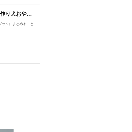
オンラインレシピブック【今日から作れる！手作り犬おやつレシピ】
ブックにまとめること