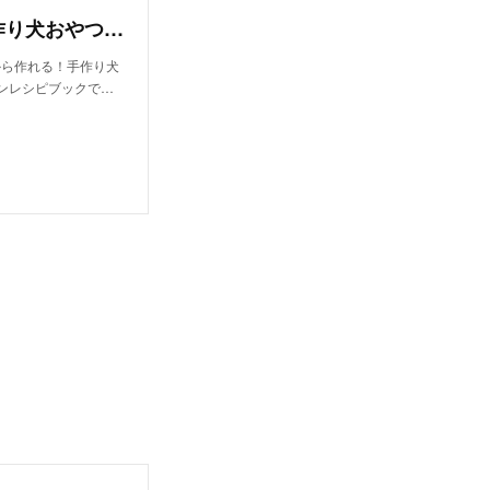
材料２つ♡ひび割れたまごパン/単品購入（手作り犬おやつレシピ） | 犬ごはん先生 いちかわあやこ | note
から作れる！手作り犬
インレシピブックで…