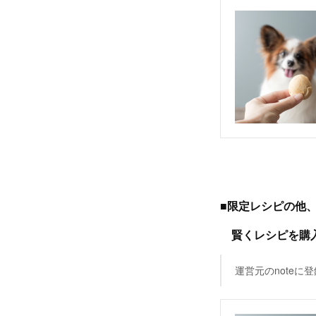
■限定レシピの他
賢くレシピを購入
運営元のnote