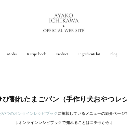
Media
Recipe book
Product
Ingredients list
Blog
ひび割れたまごパン（手作り犬おやつレ
おやつのオンラインレシピブック
に掲載しているメニューの紹介ページ
↓オンラインレシピブックで知れることはコチラから↓