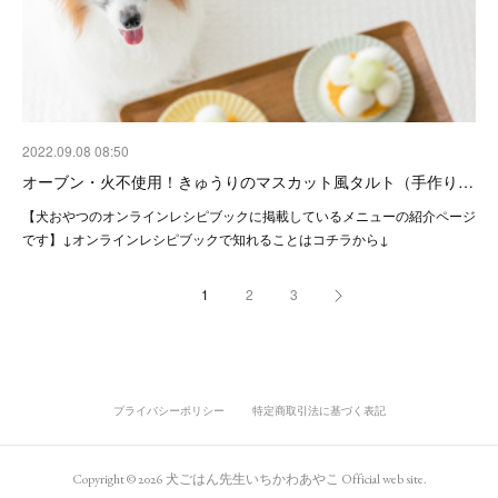
2022.09.08 08:50
オーブン・火不使用！きゅうりのマスカット風タルト（手作り…
【犬おやつのオンラインレシピブックに掲載しているメニューの紹介ページ
です】↓オンラインレシピブックで知れることはコチラから↓
1
2
3
プライバシーポリシー
特定商取引法に基づく表記
Copyright ©
2026
犬ごはん先生いちかわあやこ Official web site
.