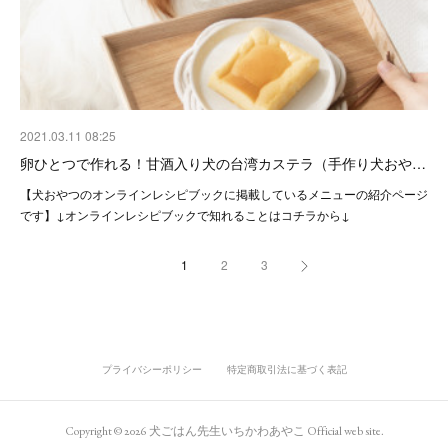
2021.03.11 08:25
卵ひとつで作れる！甘酒入り犬の台湾カステラ（手作り犬おや…
【犬おやつのオンラインレシピブックに掲載しているメニューの紹介ページ
です】↓オンラインレシピブックで知れることはコチラから↓
1
2
3
プライバシーポリシー
特定商取引法に基づく表記
Copyright ©
2026
犬ごはん先生いちかわあやこ Official web site
.