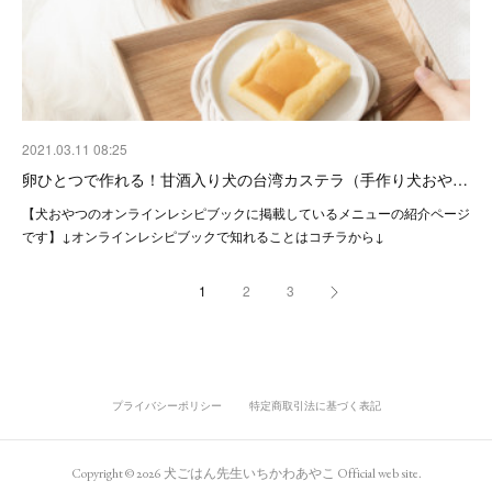
2021.03.11 08:25
卵ひとつで作れる！甘酒入り犬の台湾カステラ（手作り犬おや…
【犬おやつのオンラインレシピブックに掲載しているメニューの紹介ページ
です】↓オンラインレシピブックで知れることはコチラから↓
1
2
3
プライバシーポリシー
特定商取引法に基づく表記
Copyright ©
2026
犬ごはん先生いちかわあやこ Official web site
.