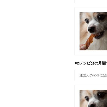
■2レシピ分の月
運営元のnote