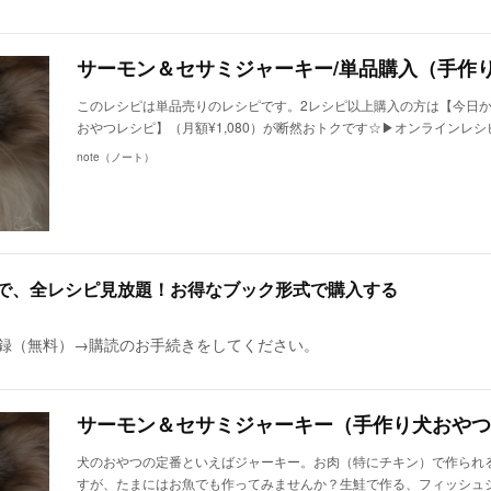
このレシピは単品売りのレシピです。2レシピ以上購入の方は【今日
おやつレシピ】（月額¥1,080）が断然おトクです☆▶︎オンラインレ
note（ノート）
額で、全レシピ見放題！お得なブック形式で購入する
に登録（無料）→購読のお手続きをしてください。
犬のおやつの定番といえばジャーキー。お肉（特にチキン）で作られ
すが、たまにはお魚でも作ってみませんか？生鮭で作る、フィッシュ