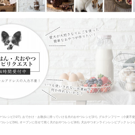
やつレシピ
(
127
)
おでかけ・お散歩に持っていける犬のおやつレシピ
(
31
)
グルテンフリー（小麦不使
やつレシピ
(
56
)
オーブンに任せて焼く犬のおやつレシピ
(
63
)
犬おやつオンラインレシピブック レシ