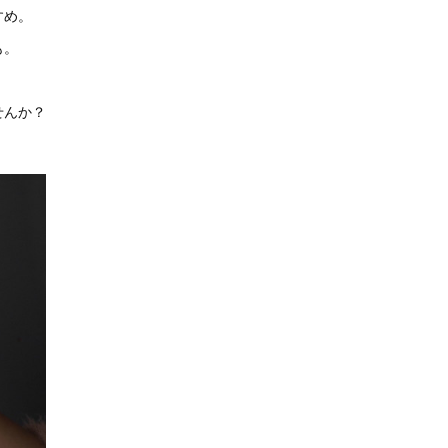
すめ。
も。
せんか？