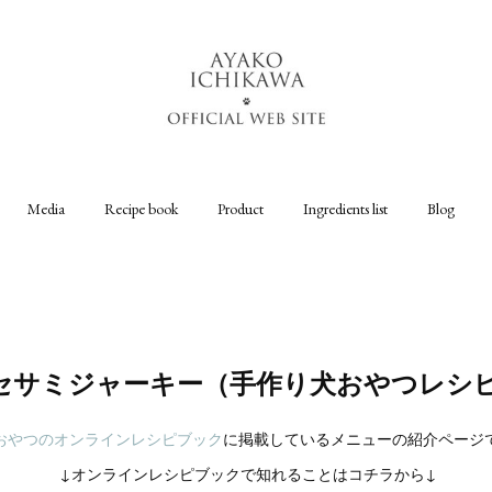
Media
Recipe book
Product
Ingredients list
Blog
セサミジャーキー（手作り犬おやつレシ
おやつのオンラインレシピブック
に掲載しているメニューの紹介ページ
↓オンラインレシピブックで知れることはコチラから↓