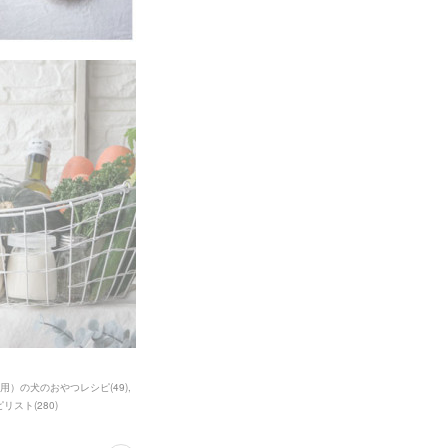
用）の犬のおやつレシピ
(
49
)
ピリスト
(
280
)