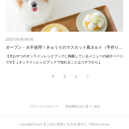
2022.09.08 08:50
オーブン・火不使用！きゅうりのマスカット風タルト（手作り…
【犬おやつのオンラインレシピブックに掲載しているメニューの紹介ページ
です】↓オンラインレシピブックで知れることはコチラから↓
1
2
3
プライバシーポリシー
特定商取引法に基づく表記
Copyright ©
2026
犬ごはん先生いちかわあやこ Official web site
.