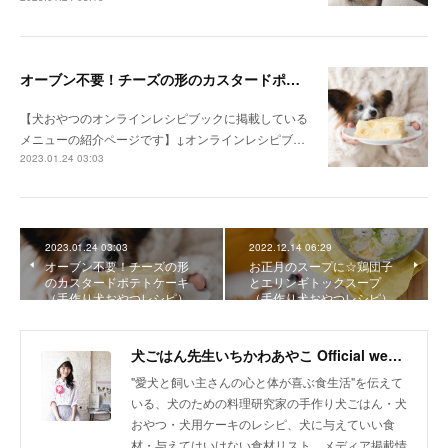
オーブン不要！チーズの形のカスタードポテトケーキ（手作り犬おやつレシピ）
【犬おやつのオンラインレシピブックに掲載している
メニューの紹介ページです】↓オンラインレシピブ…
2023.01.24 03:03
2023.01.24 03:03
2022.12.14 06:29
オーブン不要！チーズの形
お正月のスープに☆鶏団子
のカスタードポテトケーキ
とエリンギトックスープ
（手作り犬おやつレシピ）
（手作り犬おやつレシピ）
犬ごはん先生いちかわあやこ Official web site
"愛犬と飼い主さんの心と体が喜ぶ食生活"を伝えて
いる、犬のための料理研究家の手作り犬ごはん・犬
おやつ・犬用ケーキのレシピ、犬に与えていい食
材・与えてはいけない食材リスト、メディア掲載情