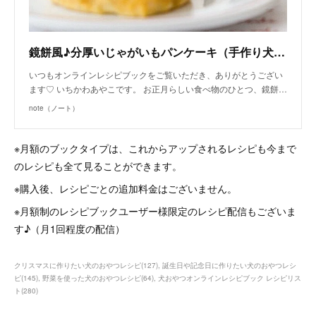
鏡餅風♪分厚いじゃがいもパンケーキ（手作り犬おやつレシピ）｜いちかわあやこ（犬ごはん先生）｜note
いつもオンラインレシピブックをご覧いただき、ありがとうござい
ます♡ いちかわあやこです。 お正月らしい食べ物のひとつ、鏡餅…
note（ノート）
※月額のブックタイプは、これからアップされるレシピも今まで
のレシピも全て見ることができます。
※購入後、レシピごとの追加料金はございません。
※月額制のレシピブックユーザー様限定のレシピ配信もございま
す♪（月1回程度の配信）
クリスマスに作りたい犬のおやつレシピ
(
127
)
誕生日や記念日に作りたい犬のおやつレシ
ピ
(
145
)
野菜を使った犬のおやつレシピ
(
64
)
犬おやつオンラインレシピブック レシピリス
ト
(
280
)