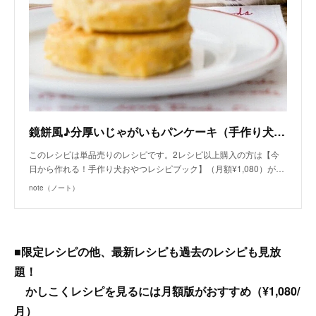
鏡餅風♪分厚いじゃがいもパンケーキ（手作り犬おやつレシピ）/単品購入｜いちかわあやこ（犬ごはん先生）｜note
このレシピは単品売りのレシピです。2レシピ以上購入の方は【今
日から作れる！手作り犬おやつレシピブック】（月額¥1,080）が…
note（ノート）
■限定レシピの他、最新レシピも過去のレシピも見放
題！
かしこくレシピを見るには月額版がおすすめ（¥1,080/
月）