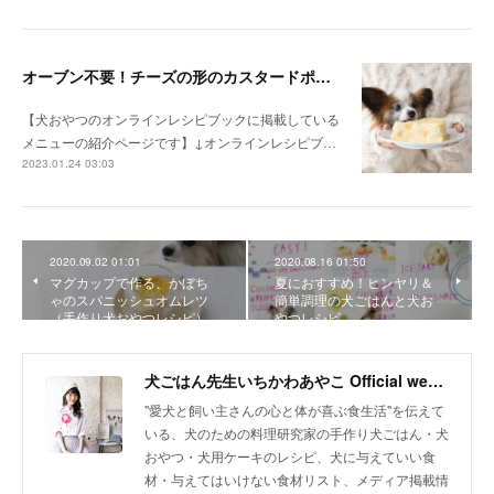
オーブン不要！チーズの形のカスタードポテトケーキ（手作り犬おやつレシピ）
【犬おやつのオンラインレシピブックに掲載している
メニューの紹介ページです】↓オンラインレシピブ…
2023.01.24 03:03
2020.09.02 01:01
2020.08.16 01:50
マグカップで作る、かぼち
夏におすすめ！ヒンヤリ＆
ゃのスパニッシュオムレツ
簡単調理の犬ごはんと犬お
（手作り犬おやつレシピ）
やつレシピ
犬ごはん先生いちかわあやこ Official web site
"愛犬と飼い主さんの心と体が喜ぶ食生活"を伝えて
いる、犬のための料理研究家の手作り犬ごはん・犬
おやつ・犬用ケーキのレシピ、犬に与えていい食
材・与えてはいけない食材リスト、メディア掲載情