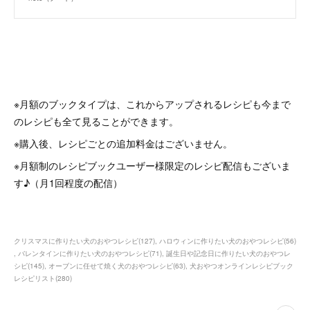
※月額のブックタイプは、これからアップされるレシピも今まで
のレシピも全て見ることができます。
※購入後、レシピごとの追加料金はございません。
※月額制のレシピブックユーザー様限定のレシピ配信もございま
す♪（月1回程度の配信）
クリスマスに作りたい犬のおやつレシピ
(
127
)
ハロウィンに作りたい犬のおやつレシピ
(
56
)
バレンタインに作りたい犬のおやつレシピ
(
71
)
誕生日や記念日に作りたい犬のおやつレ
シピ
(
145
)
オーブンに任せて焼く犬のおやつレシピ
(
63
)
犬おやつオンラインレシピブック
レシピリスト
(
280
)