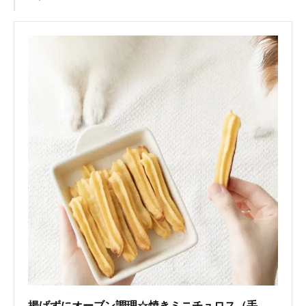
揚げずにオーブン調理☆焼きミニチュロス（手作り犬おやつレシピ）/単品購入｜いちかわあやこ（犬ごはん先生）｜note