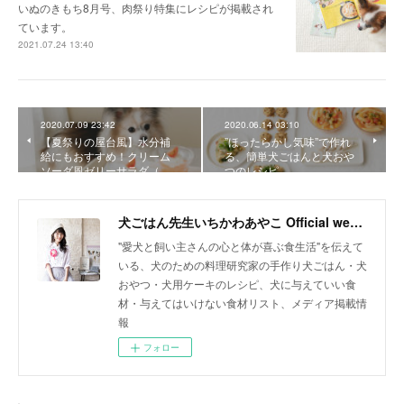
いぬのきもち8月号、肉祭り特集にレシピが掲載され
ています。
2021.07.24 13:40
2020.07.09 23:42
2020.06.14 03:10
【夏祭りの屋台風】水分補
”ほったらかし気味”で作れ
給にもおすすめ！クリーム
る、簡単犬ごはんと犬おや
ソーダ風ゼリーサラダ（…
つのレシピ
犬ごはん先生いちかわあやこ Official web site
"愛犬と飼い主さんの心と体が喜ぶ食生活"を伝えて
いる、犬のための料理研究家の手作り犬ごはん・犬
おやつ・犬用ケーキのレシピ、犬に与えていい食
材・与えてはいけない食材リスト、メディア掲載情
報
フォロー