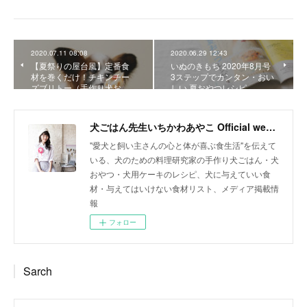
2020.07.11 08:08
2020.06.29 12:43
【夏祭りの屋台風】定番食
いぬのきもち 2020年8月号
材を巻くだけ！チキンチー
3ステップでカンタン・おい
ズブリトー（手作り犬お…
しい 夏おやつレシピ
犬ごはん先生いちかわあやこ Official web site
"愛犬と飼い主さんの心と体が喜ぶ食生活"を伝えて
いる、犬のための料理研究家の手作り犬ごはん・犬
おやつ・犬用ケーキのレシピ、犬に与えていい食
材・与えてはいけない食材リスト、メディア掲載情
報
フォロー
Sarch