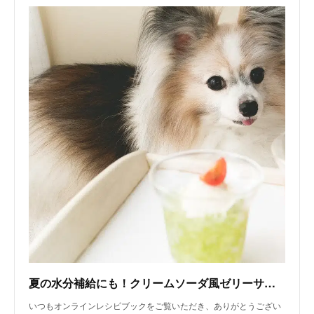
夏の水分補給にも！クリームソーダ風ゼリーサラダ（手作り犬おやつレシピ）｜いちかわあやこ（犬ごはん先生）｜note
いつもオンラインレシピブックをご覧いただき、ありがとうござい