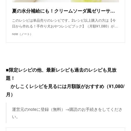
夏の水分補給にも！クリームソーダ風ゼリーサラダ（手作り犬おやつレシピ）/単品購入｜いちかわあやこ（犬ごはん先生）｜note
このレシピは単品売りのレシピです。2レシピ以上購入の方は【今
日から作れる！手作り犬おやつレシピブック】（月額¥1,080）が…
note（ノート）
■限定レシピの他、最新レシピも過去のレシピも見放
題！
かしこくレシピを見るには月額版がおすすめ（¥1,080/
月）
運営元のnoteに登録（無料）→購読のお手続きをしてくださ
い。