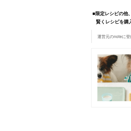
■限定レシピの他
賢くレシピを購
運営元のnote