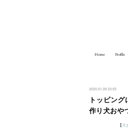
Home
Profile
2020.01.09 23:55
トッピング
作り犬おや
【
犬