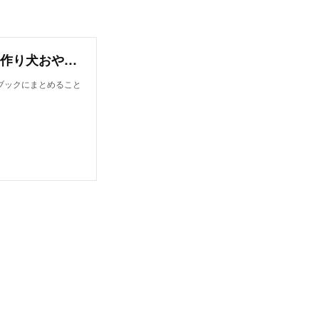
オンラインレシピブック【今日から作れる！手作り犬おやつレシピ】
ブックにまとめること