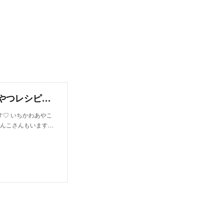
飲むお肉♪かぶと豚肉のシェイク（手作り犬おやつレシピ）｜いちかわあやこ（犬ごはん先生）｜note
♡ いちかわあやこ
わんこさんもいます…