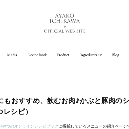
Media
Recipe book
Product
Ingredients list
Blog
にもおすすめ、飲むお肉♪かぶと豚肉の
つレシピ）
おやつのオンラインレシピブック
に掲載しているメニューの紹介ページ