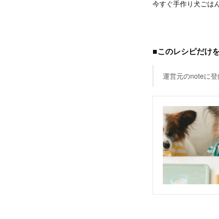
今すぐ手作り犬ごは
■このレシピだけ
運営元のnote