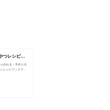
飲むお肉♪かぶと豚肉のシェイク（手作り犬おやつレシピ）/単品購入｜いちかわあやこ（犬ごはん先生）｜note
から作れる！手作り犬
インレシピブックで…