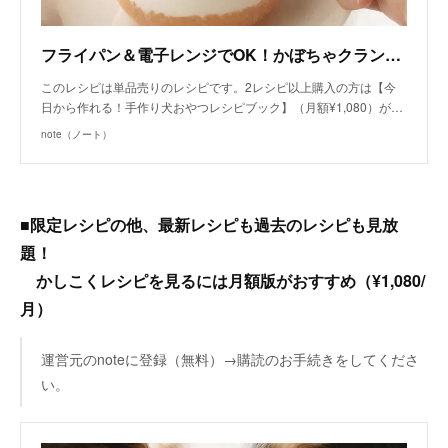
フライパン＆電子レンジでOK！かぼちゃクランブルとりんごのヨーグルトパフェ（手作り犬おやつレシピ）/単品購入｜いちかわあやこ（犬ごはん先生）｜note
このレシピは単品売りのレシピです。2レシピ以上購入の方は【今
日から作れる！手作り犬おやつレシピブック】（月額¥1,080）が…
note（ノート）
■限定レシピの他、最新レシピも過去のレシピも見放
題！
かしこくレシピを見るには月額版がおすすめ（¥1,080/
月）
運営元のnoteに登録（無料）→購読のお手続きをしてくださ
い。