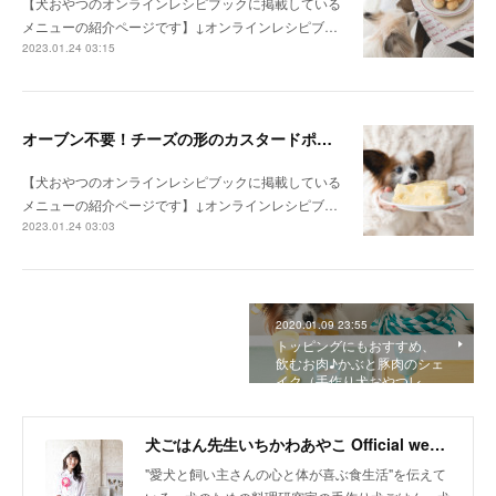
【犬おやつのオンラインレシピブックに掲載している
メニューの紹介ページです】↓オンラインレシピブ…
2023.01.24 03:15
オーブン不要！チーズの形のカスタードポテトケーキ（手作り犬おやつレシピ）
【犬おやつのオンラインレシピブックに掲載している
メニューの紹介ページです】↓オンラインレシピブ…
2023.01.24 03:03
2020.01.09 23:55
トッピングにもおすすめ、
飲むお肉♪かぶと豚肉のシェ
イク（手作り犬おやつレ…
犬ごはん先生いちかわあやこ Official web site
"愛犬と飼い主さんの心と体が喜ぶ食生活"を伝えて