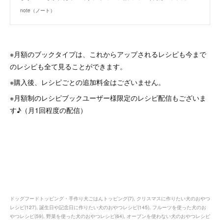
note（ノート）
※月額のブックタイプは、これからアップされるレシピも今まで
のレシピも全て見ることができます。
※購入後、レシピごとの追加料金はございません。
※月額制のレシピブックユーザー様限定のレシピ配信もございま
す♪（月1回程度の配信）
ドッグフードトッピング・手作り犬ごはんトッピング
(
7
)
クリスマスに作りたい犬のおやつ
レシピ
(
127
)
誕生日や記念日に作りたい犬のおやつレシピ
(
145
)
フルーツを使った犬のお
やつレシピ
(
59
)
野菜を使った犬のおやつレシピ
(
64
)
オーブンを使わない犬のおやつレシピ