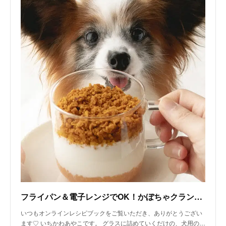
フライパン＆電子レンジでOK！かぼちゃクランブルとりんごのヨーグルトパフェ（手作り犬おやつレシピ）｜いちかわあやこ（犬ごはん先生）｜note
いつもオンラインレシピブックをご覧いただき、ありがとうござい
ます♡ いちかわあやこです。 グラスに詰めていくだけの、犬用の…