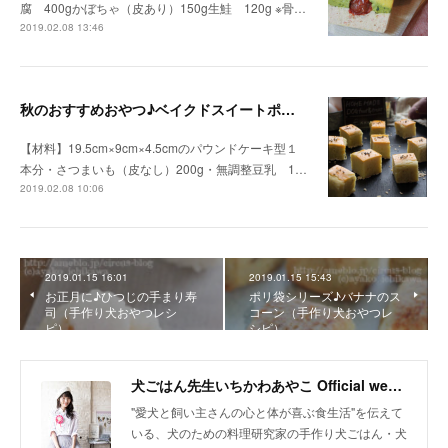
腐 400gかぼちゃ（皮あり）150g生鮭 120g ※骨…
2019.02.08 13:46
秋のおすすめおやつ♪ベイクドスイートポテト（手作り犬おやつレシピ）
【材料】19.5cm×9cm×4.5cmのパウンドケーキ型１
本分・さつまいも（皮なし）200g・無調整豆乳 1…
2019.02.08 10:06
2019.01.15 16:01
2019.01.15 15:43
お正月に♪ひつじの手まり寿
ポリ袋シリーズ♪バナナのス
司（手作り犬おやつレシ
コーン（手作り犬おやつレ
ピ）
シピ）
犬ごはん先生いちかわあやこ Official web site
"愛犬と飼い主さんの心と体が喜ぶ食生活"を伝えて
いる、犬のための料理研究家の手作り犬ごはん・犬