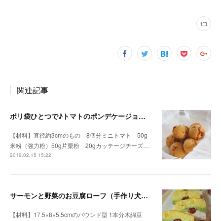
関連記事
ポリ袋ひとつで♪トマトのポンデケージョ（手作り犬おやつレシピ）
【材料】直径約3cmのもの 8個分ミニトマト 50g
米粉（強力粉）50g片栗粉 20gカッテージチーズ…
2019.02.15 15:22
サーモンと野菜のお豆腐ローフ（手作り犬おやつレシピ）
【材料】17.5×8×5.5cmのパウンド型 1本分木綿豆