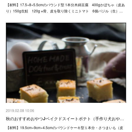
【材料】17.5×8×5.5cmのパウンド型 1本分木綿豆腐 400gかぼちゃ（皮あ
り）150g生鮭 120g ※骨、皮を取り除くミニトマト 6個バジル（生）…
2019.02.08 10:06
秋のおすすめおやつ♪ベイクドスイートポテト（手作り犬おや…
【材料】19.5cm×9cm×4.5cmのパウンドケーキ型１本分・さつまいも（皮