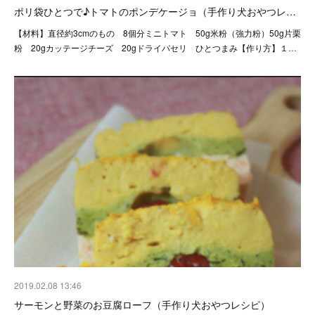
ポリ袋ひとつで♪トマトのポンデケージョ（手作り犬おやつレ…
【材料】直径約3cmのもの 8個分ミニトマト 50g米粉（強力粉）50g片栗
粉 20gカッテージチーズ 20gドライパセリ ひとつまみ【作り方】１…
2019.02.08 13:46
サーモンと野菜のお豆腐ローフ（手作り犬おやつレシピ）