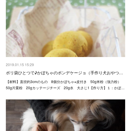
2019.01.15 15:29
ポリ袋ひとつで♪かぼちゃのポンデケージョ（手作り犬おやつ…
【材料】直径約3cmのもの 8個分かぼちゃ※皮付き 50g米粉（強力粉）
50g片栗粉 20gカッテージチーズ 20g水 大さじ1【作り方】１：かぼ…