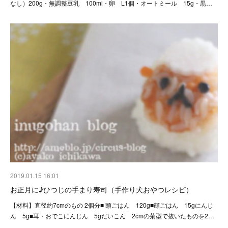
なし）200g・無調整豆乳 100ml・卵 L1個・オートミール 15g・黒…
2019.01.15 16:01
お正月に♪ひつじの手まり寿司（手作り犬おやつレシピ）
【材料】直径約7cmのもの 2個分■ 頭ごはん 120g■顔ごはん 15gにんじ
ん 5g■耳・おでこにんじん 5gだいこん 2cmの菊型で抜いたものを2…