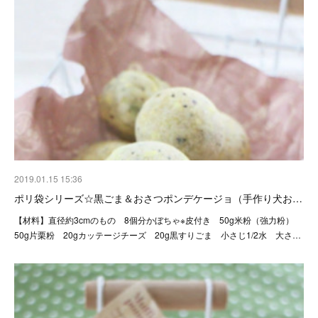
2019.01.15 15:36
ポリ袋シリーズ☆黒ごま＆おさつポンデケージョ（手作り犬お…
【材料】直径約3cmのもの 8個分かぼちゃ※皮付き 50g米粉（強力粉）
50g片栗粉 20gカッテージチーズ 20g黒すりごま 小さじ1/2水 大さ…