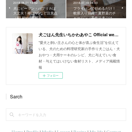
2018.08.01 13:52
2018.07.19 08:00
犬にピーマン・パプリカは
フライパンで炒めるだけ！
大丈夫！種はNGなど注意点
軟骨入り鶏肉と夏野菜のチ
（All About掲載）
ャーハン（手作り犬ごは…
犬ごはん先生いちかわあやこ Official web site
"愛犬と飼い主さんの心と体が喜ぶ食生活"を伝えて
いる、犬のための料理研究家の手作り犬ごはん・犬
おやつ・犬用ケーキのレシピ、犬に与えていい食
材・与えてはいけない食材リスト、メディア掲載情
報
フォロー
Sarch