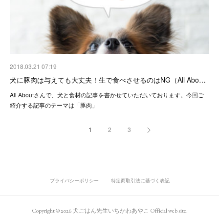
2018.03.21 07:19
犬に豚肉は与えても大丈夫！生で食べさせるのはNG（All Abo…
All Aboutさんで、犬と食材の記事を書かせていただいております。今回ご
紹介する記事のテーマは「豚肉」
1
2
3
プライバシーポリシー
特定商取引法に基づく表記
Copyright ©
2026
犬ごはん先生いちかわあやこ Official web site
.