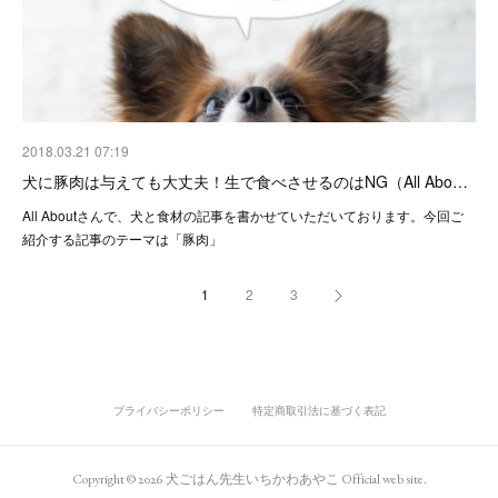
2018.03.21 07:19
犬に豚肉は与えても大丈夫！生で食べさせるのはNG（All Abo…
All Aboutさんで、犬と食材の記事を書かせていただいております。今回ご
紹介する記事のテーマは「豚肉」
1
2
3
プライバシーポリシー
特定商取引法に基づく表記
Copyright ©
2026
犬ごはん先生いちかわあやこ Official web site
.