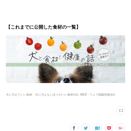
【これまでに公開した食材の一覧】
犬に与えていい食材・犬に与えないほうがいい食材
(
42
)
WEB - ウェブ掲載情報
(
60
)