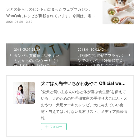
犬との暮らしのヒントが詰まったウェブマガジン、
WanQolにレシピが掲載されています。今回は、電…
2021.06.20 13:52
2018.05.07 23:30
2018.04.30 02:42
タンパク質補給に♡チキン
月額限定♡混ぜてフライパ
とおからのパンケーキ（手
ンで焼くだけ！冷凍保存犬
作り犬おやつレシピ）
ごはん（手作り犬ごはん…
犬ごはん先生いちかわあやこ Official web site
"愛犬と飼い主さんの心と体が喜ぶ食生活"を伝えて
いる、犬のための料理研究家の手作り犬ごはん・犬
おやつ・犬用ケーキのレシピ、犬に与えていい食
材・与えてはいけない食材リスト、メディア掲載情
報
フォロー