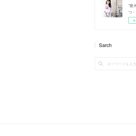
"愛
つ・
Sarch