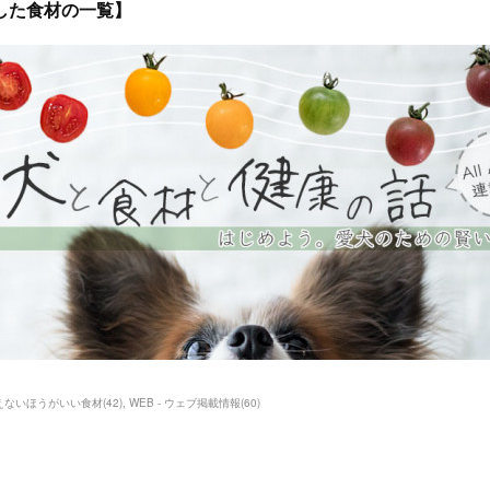
した食材の一覧】
えないほうがいい食材
(
42
)
WEB - ウェブ掲載情報
(
60
)