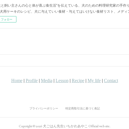
犬と飼い主さんの心と体が喜ぶ食生活"を伝えている、犬のための料理研究家の手作
犬用ケーキのレシピ、犬に与えていい食材・与えてはいけない食材リスト、メディ
フォロー
プライバシーポリシー
特定商取引法に基づく表記
Copyright ©
2026
犬ごはん先生いちかわあやこ Official web site
.