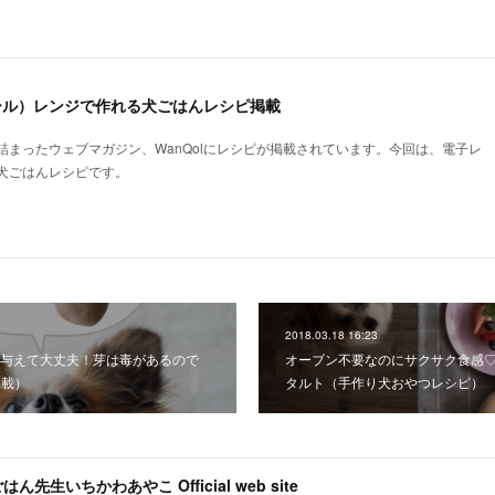
ォール）レンジで作れる犬ごはんレシピ掲載
詰まったウェブマガジン、WanQolにレシピが掲載されています。今回は、電子レ
犬ごはんレシピです。
2018.03.18 16:23
与えて大丈夫！芽は毒があるので
オーブン不要なのにサクサク食感
t掲載）
タルト（手作り犬おやつレシピ）
はん先生いちかわあやこ Official web site