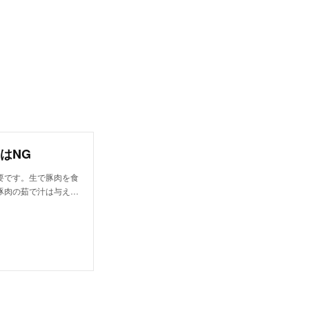
はNG
要です。生で豚肉を食
豚肉の茹で汁は与え…