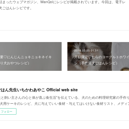
詰まったウェブマガジン、WanQolにレシピが掲載されています。今回は、電子レ
犬ごはんレシピです。
2018.03.05 01:51
要♡にんじんニョキニョキネイキ
月額限定♡たらのヨーグルトホワ
り犬おやつレシピ）
ン（手作り犬ごはんレシピ）
はん先生いちかわあやこ Official web site
犬と飼い主さんの心と体が喜ぶ食生活"を伝えている、犬のための料理研究家の手作
犬用ケーキのレシピ、犬に与えていい食材・与えてはいけない食材リスト、メディ
フォロー