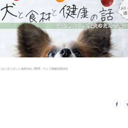
えないほうがいい食材
(
42
)
WEB - ウェブ掲載情報
(
60
)