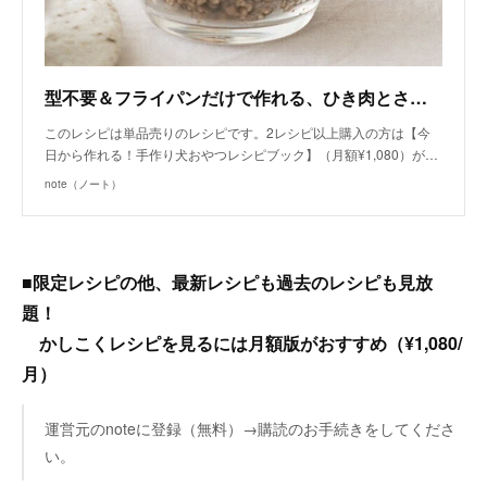
型不要＆フライパンだけで作れる、ひき肉とさつまいもとりんごのグラスタルト（手作り犬おやつレシピ）/単品購入｜いちかわあやこ（犬ごはん先生）｜note
このレシピは単品売りのレシピです。2レシピ以上購入の方は【今
日から作れる！手作り犬おやつレシピブック】（月額¥1,080）が…
note（ノート）
■限定レシピの他、最新レシピも過去のレシピも見放
題！
かしこくレシピを見るには月額版がおすすめ（¥1,080/
月）
運営元のnoteに登録（無料）→購読のお手続きをしてくださ
い。