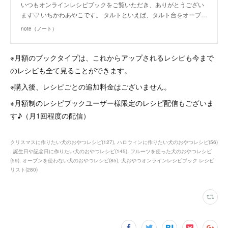
いつもオンラインレシピブックをご覧いただき、ありがとうござい
ます♡ いちかわあやこです。 タルトといえば、タルト台をオーブ…
note（ノート）
※月額のブックタイプは、これからアップされるレシピも今まで
のレシピも全て見ることができます。
※購入後、レシピごとの追加料金はございません。
※月額制のレシピブックユーザー様限定のレシピ配信もございま
す♪（月1回程度の配信）
クリスマスに作りたい犬のおやつレシピ
(
127
)
ハロウィンに作りたい犬のおやつレシピ
(
56
)
誕生日や記念日に作りたい犬のおやつレシピ
(
145
)
フルーツを使った犬のおやつレシピ
(
59
)
オーブンを使わない犬のおやつレシピ
(
85
)
犬おやつオンラインレシピブック レシピ
リスト
(
280
)