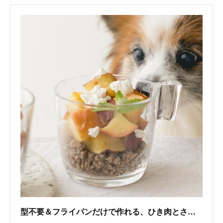
型不要＆フライパンだけで作れる、ひき肉とさつまいもとりんごのグラスタルト（手作り犬おやつレシピ）｜いちかわあやこ（犬ごはん先生）｜note