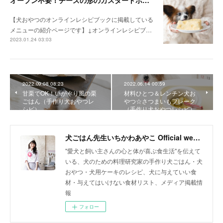
【犬おやつのオンラインレシピブックに掲載している
メニューの紹介ページです】↓オンラインレシピブ…
2023.01.24 03:03
2022.09.08 08:23
2022.06.14 00:59
甘栗でOK！いがぐり風の栗
材料ひとつ＆レンチン犬お
ごはん（手作り犬おやつレ
やつ☆さつまいもフレーク
シピ）
（手作り犬おやつレシピ）
犬ごはん先生いちかわあやこ Official web site
"愛犬と飼い主さんの心と体が喜ぶ食生活"を伝えて
いる、犬のための料理研究家の手作り犬ごはん・犬
おやつ・犬用ケーキのレシピ、犬に与えていい食
材・与えてはいけない食材リスト、メディア掲載情
報
フォロー