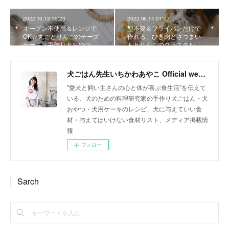
2022.10.13 15:20
2022.06.14 01:07
オーブン不使用＆レンジで
型不要＆フライパンだけで
OK☆丸ごとりんごのチーズ
作れる、ひき肉とさつまい
ケーキ（手作り犬おやつ…
もとりんごのグラスタル…
犬ごはん先生いちかわあやこ Official web site
"愛犬と飼い主さんの心と体が喜ぶ食生活"を伝えて
いる、犬のための料理研究家の手作り犬ごはん・犬
おやつ・犬用ケーキのレシピ、犬に与えていい食
材・与えてはいけない食材リスト、メディア掲載情
報
フォロー
Sarch