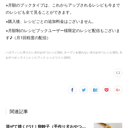
※月額のブックタイプは、これからアップされるレシピも今まで
のレシピも全て見ることができます。
※購入後、レシピごとの追加料金はございません。
※月額制のレシピブックユーザー様限定のレシピ配信もございま
す♪（月1回程度の配信）
ハロウィンに作りたい犬のおやつレシピ
(
56
)
オーブンを使わない犬のおやつレシピ
(
85
)
犬
おやつオンラインレシピブック レシピリスト
(
280
)
関連記事
混ぜて焼くだけ！卵餃子（手作り犬おやつレシピ）