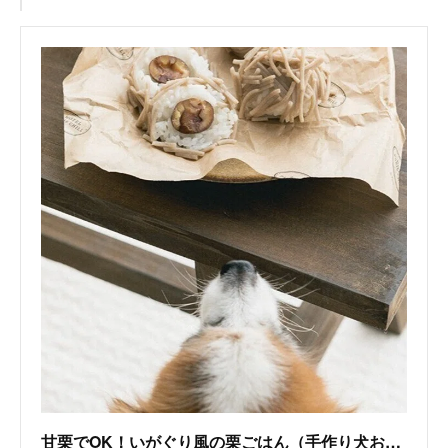
甘栗でOK！いがぐり風の栗ごはん（手作り犬おやつレシピ）/単品購入｜いちかわあやこ（犬ごはん先生）｜note