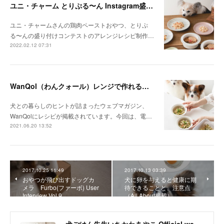
ユニ・チャーム とりぷる〜ん Instagram盛り付けコンテスト
ユニ・チャームさんの鶏肉ペーストおやつ、とりぷ
る〜んの盛り付けコンテストのアレンジレシピ制作…
2022.02.12 07:31
WanQol（わんクォール）レンジで作れる犬ごはんレシピ掲載
犬との暮らしのヒントが詰まったウェブマガジン、
WanQolにレシピが掲載されています。今回は、電…
2021.06.20 13:52
2017.10.25 11:49
2017.10.13 03:39
おやつが飛び出すドッグカ
犬に卵を与えると健康に期
メラ Furbo(ファーボ) User
待できることと、注意点
Interview Vol.9
（All About掲載）