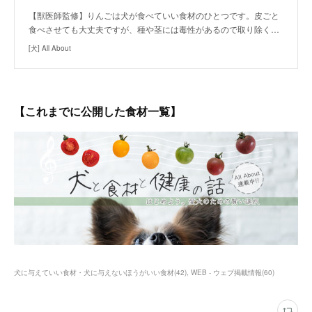
【獣医師監修】りんごは犬が食べていい食材のひとつです。皮ごと
食べさせても大丈夫ですが、種や茎には毒性があるので取り除く…
[犬] All About
【これまでに公開した食材一覧】
犬に与えていい食材・犬に与えないほうがいい食材
(
42
)
WEB - ウェブ掲載情報
(
60
)