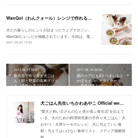
WanQol（わんクォール）レンジで作れる犬ごはんレシピ掲載
犬との暮らしのヒントが詰まったウェブマガジン、
WanQolにレシピが掲載されています。今回は、電…
2021.06.20 13:52
2017.09.27 02:57
2017.09.16 02:59
製氷皿で作り置き犬ごは
腸のケアにも♪さつまいもと
ん！卵と野菜の玄米リゾッ
かぼちゃのベイクドケーキ
ト（手作り犬ごはんレシ…
（手作り犬おやつレシピ）
犬ごはん先生いちかわあやこ Official web site
"愛犬と飼い主さんの心と体が喜ぶ食生活"を伝えて
いる、犬のための料理研究家の手作り犬ごはん・犬
おやつ・犬用ケーキのレシピ、犬に与えていい食
材・与えてはいけない食材リスト、メディア掲載情
報