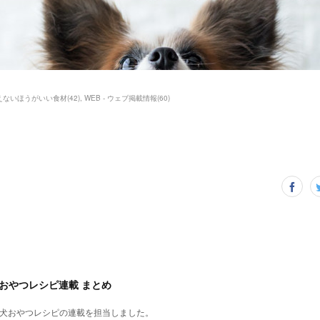
えないほうがいい食材
(
42
)
WEB - ウェブ掲載情報
(
60
)
犬おやつレシピ連載 まとめ
、犬おやつレシピの連載を担当しました。