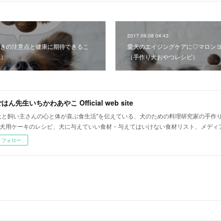
2017.09.08 04:43
きの注意点と健康に期待できるこ
愛犬のエイジングケアに♡マロン
載）
（手作り犬おやつレシピ）
はん先生いちかわあやこ Official web site
犬と飼い主さんの心と体が喜ぶ食生活"を伝えている、犬のための料理研究家の手作
犬用ケーキのレシピ、犬に与えていい食材・与えてはいけない食材リスト、メディ
フォロー