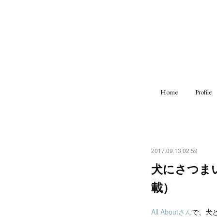
Home
Profile
2017.09.13 02:59
犬にさつまい
載）
All Aboutさん
で、犬