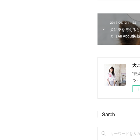
2017.09.13 14:22
犬に栗を与えると
と（All About掲
犬ご
"愛
つ・
Sarch