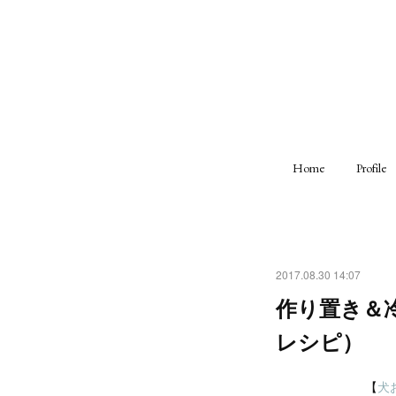
Home
Profile
2017.08.30 14:07
作り置き＆
レシピ）
【
犬