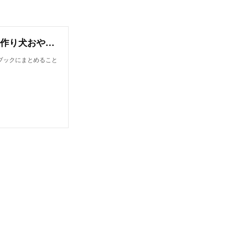
オンラインレシピブック【今日から作れる！手作り犬おやつレシピ】
ブックにまとめること