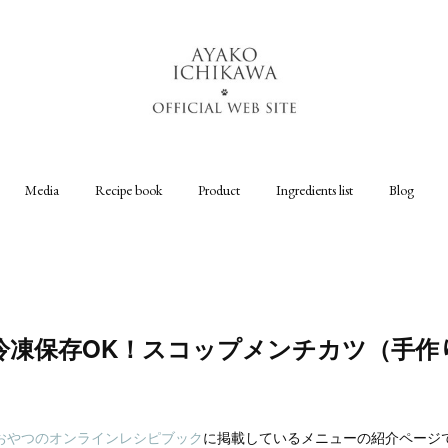
Media
Recipe book
Product
Ingredients list
Blog
冷凍保存OK！スコップメンチカツ（手作
おやつのオンラインレシピブック
に掲載しているメニューの紹介ページ