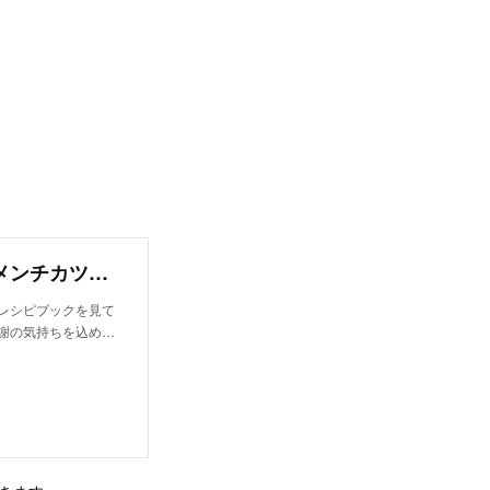
月額限定♡作り置き＆冷凍保存OK！スコップメンチカツ（手作り犬ごはんレシピ） | 犬ごはん先生 いちかわあやこ | note
レシピブックを見て
謝の気持ちを込め…