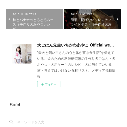
2015.11.18 07:19
2015.11.06 13:31
柿とバナナのとろとろムー
簡単！揚げないフレンチフ
ス（手作り犬おやつレシ
ライドポテト（手作り犬お
ピ）
やつレシピ）
犬ごはん先生いちかわあやこ Official web site
"愛犬と飼い主さんの心と体が喜ぶ食生活"を伝えて
いる、犬のための料理研究家の手作り犬ごはん・犬
おやつ・犬用ケーキのレシピ、犬に与えていい食
材・与えてはいけない食材リスト、メディア掲載情
報
フォロー
Sarch