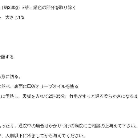
（約230g）※芽、緑色の部分を取り除く
 大さじ1/2
余熱する
し形に切る。
並べ、表面にEXVオリーブオイルを塗る
℃に予熱し、天板を入れて25~35分、竹串がすっと通る柔らかさになる
あったり、通院中の場合はかかりつけの病院にご相談の上与えて下さい
で、人肌以下に冷ましてから与えてください。