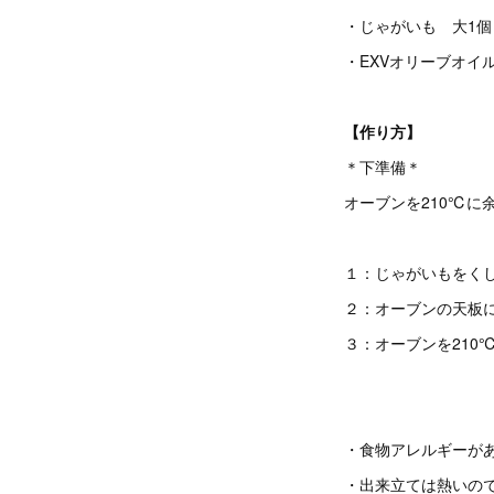
・じゃがいも 大1個
・EXVオリーブオイル
【作り方】
＊下準備＊
オーブンを210℃に
１：じゃがいもをく
２：オーブンの天板に
３：オーブンを210
・食物アレルギーが
・出来立ては熱いの