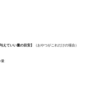
て与えていい量の目安】
（おやつがこれだけの場合）
い量