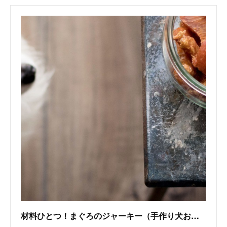
材料ひとつ！まぐろのジャーキー（手作り犬おやつレシピ） | 犬ごはん先生 いちかわあやこ | note