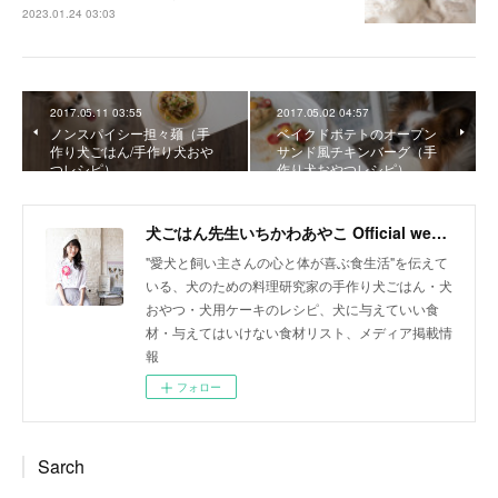
2023.01.24 03:03
2017.05.11 03:55
2017.05.02 04:57
ノンスパイシー担々麺（手
ベイクドポテトのオープン
作り犬ごはん/手作り犬おや
サンド風チキンバーグ（手
つレシピ）
作り犬おやつレシピ）
犬ごはん先生いちかわあやこ Official web site
"愛犬と飼い主さんの心と体が喜ぶ食生活"を伝えて
いる、犬のための料理研究家の手作り犬ごはん・犬
おやつ・犬用ケーキのレシピ、犬に与えていい食
材・与えてはいけない食材リスト、メディア掲載情
報
フォロー
Sarch