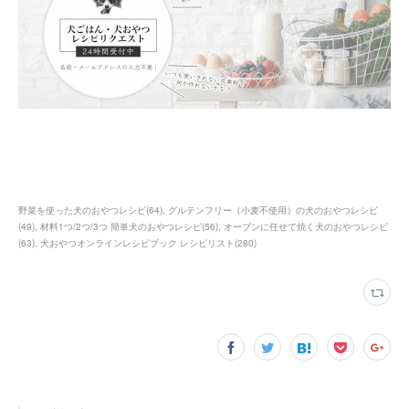
野菜を使った犬のおやつレシピ
(
64
)
グルテンフリー（小麦不使用）の犬のおやつレシピ
(
49
)
材料1つ/2つ/3つ 簡単犬のおやつレシピ
(
56
)
オーブンに任せて焼く犬のおやつレシピ
(
63
)
犬おやつオンラインレシピブック レシピリスト
(
280
)