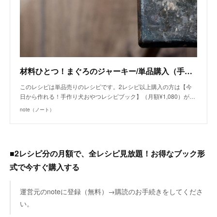
材料ひとつ！まぐろのジャーキー/単品購入（手作り犬おやつレシピ） | 犬ごはん先生 いちかわあやこ | note
このレシピは単品売りのレシピです。2レシピ以上購入の方は【今
日から作れる！手作り犬おやつレシピブック】（月額¥1,080）が…
note（ノート）
■2レシピ分の月額で、全レシピ見放題！お得なブック形
式で今すぐ購入する
運営元のnoteに登録（無料）→購読のお手続きをしてくださ
い。