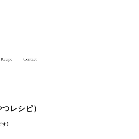
Recipe
Contact
やつレシピ）
です】