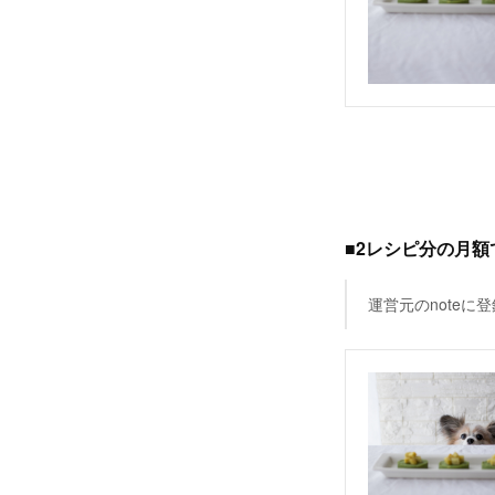
■2レシピ分の月
運営元のnote