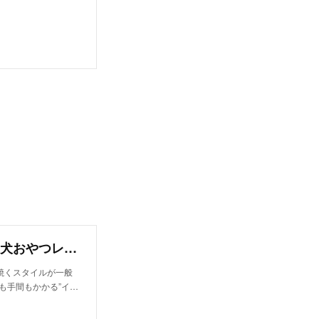
さつまいもと大麦若葉のプレスケーキ（手作り犬おやつレシピ） | 犬ごはん先生 いちかわあやこ | note
焼くスタイルが一般
も手間もかかる”イ…