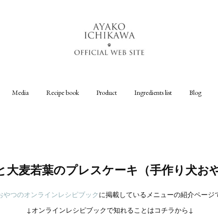
Media
Recipe book
Product
Ingredients list
Blog
と大麦若葉のプレスケーキ（手作り犬お
おやつのオンラインレシピブック
に掲載しているメニューの紹介ページ
↓オンラインレシピブックで知れることはコチラから↓