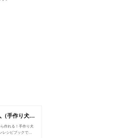
さつまいもと大麦若葉のプレスケーキ/単品購入（手作り犬おやつレシピ） | 犬ごはん先生 いちかわあやこ | note
から作れる！手作り犬
インレシピブックで…