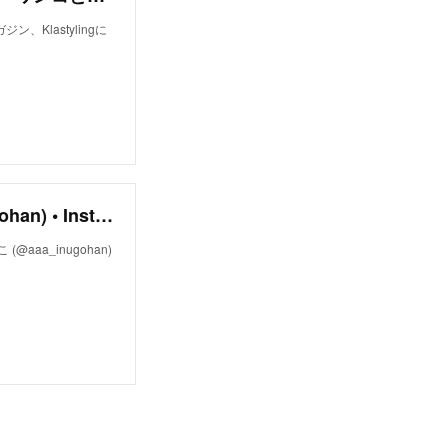
Klastylingに
Ayako Ichikawa いちかわ あやこ (@aaa_inugohan) • Instagram photos and videos
やこ (@aaa_inugohan)