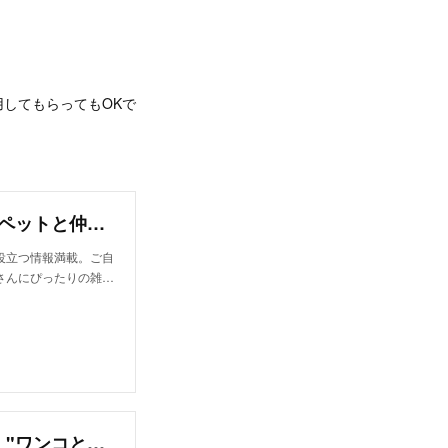
！
してもらってもOKで
いぬのきもち | こいぬ・しつけ・健康のこと、ペットと仲良くなるコツなら
役立つ情報満載。ご自
さんにぴったりの雑…
フォトスタイリングウェブマガジン Klastyling "ワンコとおうちでお気楽女子会！"