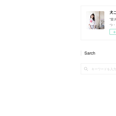
犬ご
"愛
つ・
Sarch