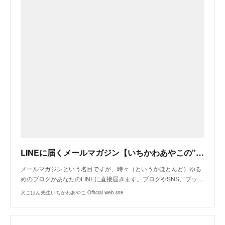
LINEに届くメールマガジン【いちかわあやこの"犬ごはんのある暮らし"】
メールマガジンという名目ですが、時々（というかほとんど）ゆる
めのブログがあなたのLINEに直接届きます。ブログやSNS、ブッ…
犬ごはん先生いちかわあやこ Official web site