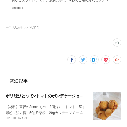
ameblo.jp
手作り犬おやつレシピ
(
30
)
関連記事
ポリ袋ひとつで♪トマトのポンデケージョ（手作り犬おやつレシピ）
【材料】直径約3cmのもの 8個分ミニトマト 50g
米粉（強力粉）50g片栗粉 20gカッテージチーズ…
2019.02.15 15:22