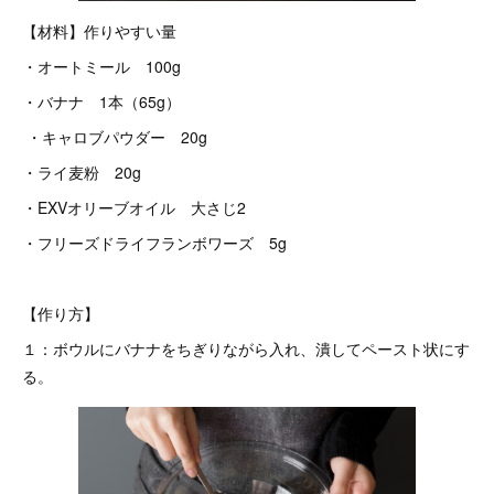
【材料】作りやすい量
・オートミール 100g
・バナナ 1本（65g）
・キャロブパウダー 20g
・ライ麦粉 20g
・EXVオリーブオイル 大さじ2
・フリーズドライフランボワーズ 5g
【作り方】
１：ボウルにバナナをちぎりながら入れ、潰してペースト状にす
る。