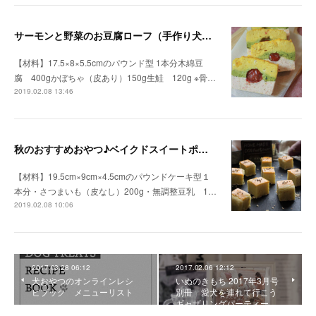
サーモンと野菜のお豆腐ローフ（手作り犬おやつレシピ）
【材料】17.5×8×5.5cmのパウンド型 1本分木綿豆
腐 400gかぼちゃ（皮あり）150g生鮭 120g ※骨…
2019.02.08 13:46
秋のおすすめおやつ♪ベイクドスイートポテト（手作り犬おやつレシピ）
【材料】19.5cm×9cm×4.5cmのパウンドケーキ型１
本分・さつまいも（皮なし）200g・無調整豆乳 1…
2019.02.08 10:06
2017.03.28 06:12
2017.02.06 12:12
犬おやつのオンラインレシ
いぬのきもち 2017年3月号
ピブック メニューリスト
別冊 愛犬を連れて行こう
ギャザリングパーティー…