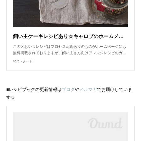
飼い主ケーキレシピあり☆キャロブのホームメイドグラノーラ/単品購入 | 犬ごはん先生 いちかわあやこ | note
この犬おやつレシピはプロセス写真ありのものがホームページにも
無料掲載されておりますが、飼い主さん向けアレンジレシピのガ…
note（ノート）
■レシピブックの更新情報は
ブログ
や
メルマガ
でお届けしていま
す☆