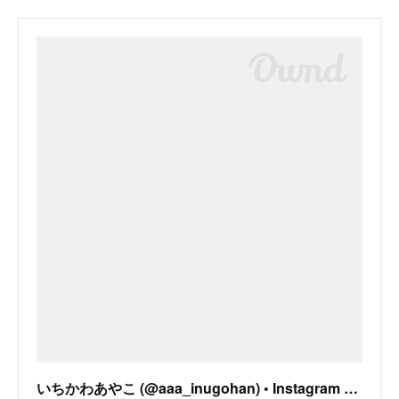
いちかわあやこ (@aaa_inugohan) • Instagram photos and videos