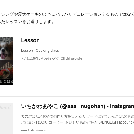
イシングや愛犬ケーキのようにバリバリデコレーションするものではな
ったレッスンをお送りします。
Lesson
Lesson - Cooking class
犬ごはん先生いちかわあやこ Official web site
犬のごはんとおやつの作り方を伝える人 フードは全てわんこOKのもの
パピヨン ROCK+コーヒー+おいしいものが好き 🌙ENGLISH account @i
www.instagram.com