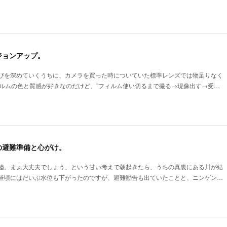
ジョンアップ。
びを深めていくうちに、カメラを買った時についていた標準レンズでは物足りなく
フィルムの色と質感が好きなのだけど、”フィルム使い切るまで撮る→現像出す→受…
の避難準備と心がけ。
陸。まぁ大丈夫でしょう、という甘い考えで朝起きたら、うちの真裏にある川が結
昼頃にはだいぶ水位も下がったのですが、避難勧告も出ていたことと、ニンゲン…