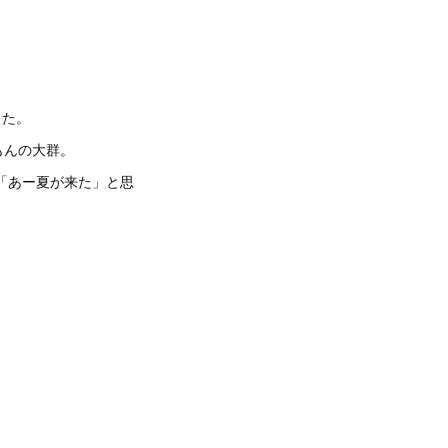
した。
もんの大群。
て「あー夏が来た」と思