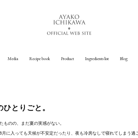
Media
Recipe book
Product
Ingredients list
Blog
のひとりごと。
えたものの、まだ夏の実感がない。
、8月に入っても天候が不安定だったり、夜も冷房なしで寝れてしまう過