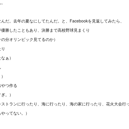
ん。
んだ。去年の夏なにしてたんだ。と、Facebookを見返してみたら、
が優勝したこともあり、決勝まで高校野球見まくり
その分オリンピック見てるのか）
たり
たなぁ）
ん
。）
おやつ作る
すぎ。）
レストランに行ったり、海に行ったり、海の家に行ったり、花火大会行
もやってない。）