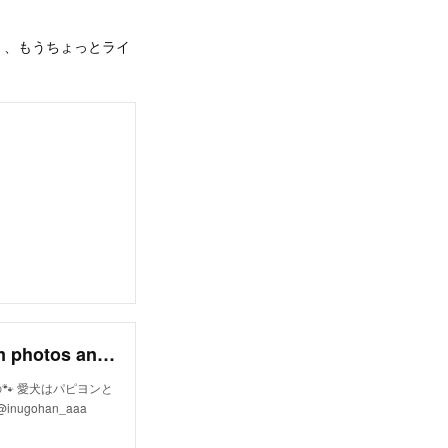
く、もうちょっとライ
いちかわあやこ (@aaa_inugohan) • Instagram photos and videos
🐾 愛犬はパピヨンと
nugohan_aaa