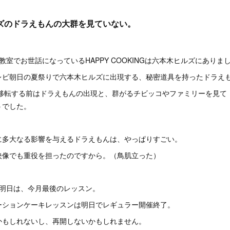
ズのドラえもんの大群を見ていない。
教室でお世話になっているHAPPY COOKINGは六本木ヒルズにありま
レビ朝日の夏祭りで六本木ヒルズに出現する、秘密道具を持ったドラえ
INGが移転する前はドラえもんの出現と、群がるチビッコやファミリーを見
うでした。
に多大なる影響を与えるドラえもんは、やっぱりすごい。
映像でも重役を担ったのですから。（鳥肌立った）
る明日は、今月最後のレッスン。
ーションケーキレッスンは明日でレギュラー開催終了。
かもしれないし、再開しないかもしれません。