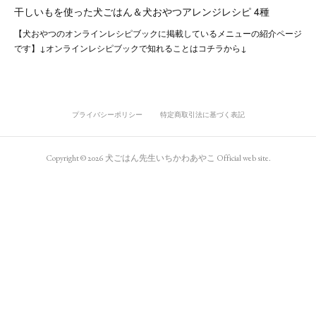
干しいもを使った犬ごはん＆犬おやつアレンジレシピ 4種
【犬おやつのオンラインレシピブックに掲載しているメニューの紹介ページ
です】↓オンラインレシピブックで知れることはコチラから↓
プライバシーポリシー
特定商取引法に基づく表記
Copyright ©
2026
犬ごはん先生いちかわあやこ Official web site
.