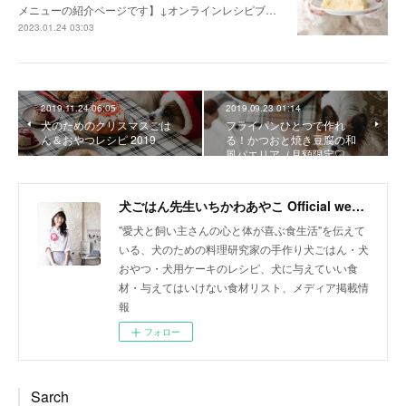
メニューの紹介ページです】↓オンラインレシピブ…
2023.01.24 03:03
2019.11.24 06:05
2019.09.23 01:14
犬のためのクリスマスごは
フライパンひとつで作れ
ん＆おやつレシピ 2019
る！かつおと焼き豆腐の和
風パエリア（月額限定♡…
犬ごはん先生いちかわあやこ Official web site
"愛犬と飼い主さんの心と体が喜ぶ食生活"を伝えて
いる、犬のための料理研究家の手作り犬ごはん・犬
おやつ・犬用ケーキのレシピ、犬に与えていい食
材・与えてはいけない食材リスト、メディア掲載情
報
フォロー
Sarch