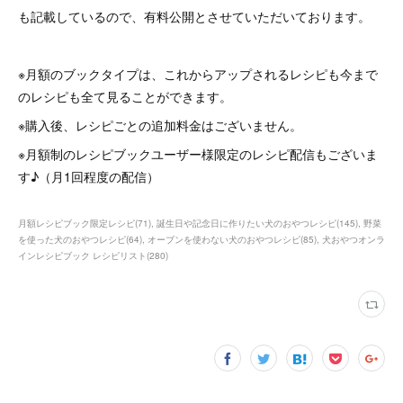
も記載しているので、有料公開とさせていただいております。
※月額のブックタイプは、これからアップされるレシピも今まで
のレシピも全て見ることができます。
※購入後、レシピごとの追加料金はございません。
※月額制のレシピブックユーザー様限定のレシピ配信もございま
す♪（月1回程度の配信）
月額レシピブック限定レシピ
(
71
)
誕生日や記念日に作りたい犬のおやつレシピ
(
145
)
野菜
を使った犬のおやつレシピ
(
64
)
オーブンを使わない犬のおやつレシピ
(
85
)
犬おやつオンラ
インレシピブック レシピリスト
(
280
)