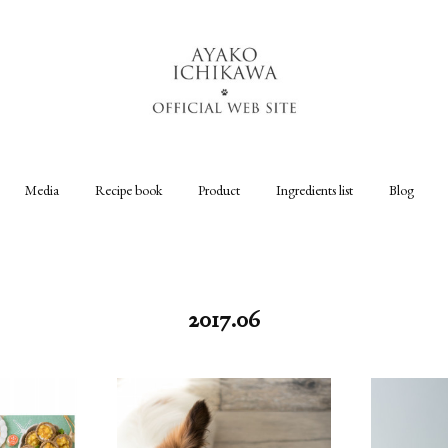
Media
Recipe book
Product
Ingredients list
Blog
2017
.
06