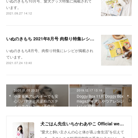
いぬのきもち10月号、愛犬グッズ特集に掲載されて
います。
2021.09.27 14:12
いぬのきもち 2021年8月号 肉祭り特集レシピ掲載
いぬのきもち8月号、肉祭り特集にレシピが掲載され
ています。
2021.07.24 13:40
2020.01.05 23:21
2019.12.17 13:16
小麦＆米アレルギーでも安
Doggy Box 11月 Doggy Box
心♡バナナと片栗粉のステ
magazine 犬おやつアレンジ
ィッククッキー（手作り…
レシピ掲載
犬ごはん先生いちかわあやこ Official web site
"愛犬と飼い主さんの心と体が喜ぶ食生活"を伝えて