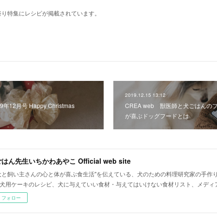
祭り特集にレシピが掲載されています。
2019.12.15 13:12
12月号 Happy Christmas
CREA web 獣医師と犬ごはんの
が喜ぶドッグフードとは
はん先生いちかわあやこ Official web site
犬と飼い主さんの心と体が喜ぶ食生活"を伝えている、犬のための料理研究家の手作
犬用ケーキのレシピ、犬に与えていい食材・与えてはいけない食材リスト、メディ
フォロー