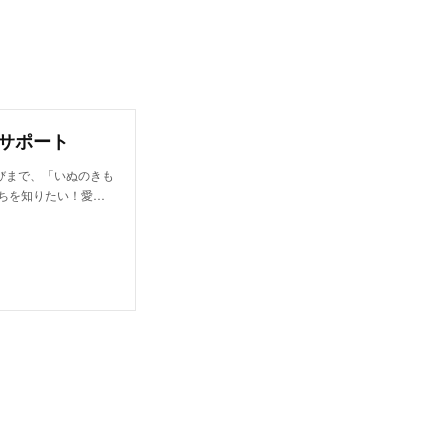
合サポート
びまで、「いぬのきも
ちを知りたい！愛…