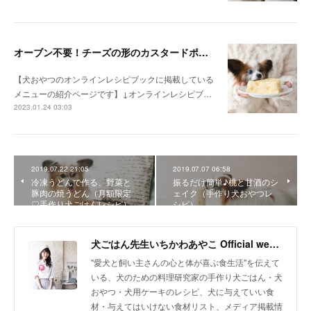
オーブン不要！チーズの形のカスタードポテトケーキ（手作り犬おやつレシピ）
【犬おやつのオンラインレシピブックに掲載している
メニューの紹介ページです】↓オンラインレシピブ…
2023.01.24 03:03
2019.07.22 21:05
2019.07.07 06:58
冷凍うどんで作る、野菜と
振るだけ簡単♪桃と甘酒のシ
豚肉の焼うどん（月額限定
ェイク（手作り犬おやつレ
♡手作り犬ごはんレシピ）
シピ）
犬ごはん先生いちかわあやこ Official web site
"愛犬と飼い主さんの心と体が喜ぶ食生活"を伝えて
いる、犬のための料理研究家の手作り犬ごはん・犬
おやつ・犬用ケーキのレシピ、犬に与えていい食
材・与えてはいけない食材リスト、メディア掲載情