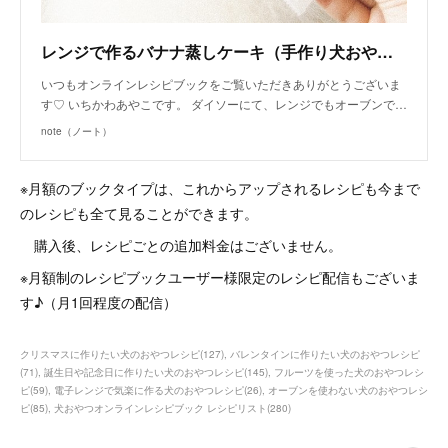
レンジで作るバナナ蒸しケーキ（手作り犬おやつレシピ）｜いちかわあやこ（犬ごはん先生）｜note
いつもオンラインレシピブックをご覧いただきありがとうございま
す♡ いちかわあやこです。 ダイソーにて、レンジでもオーブンで…
note（ノート）
※月額のブックタイプは、これからアップされるレシピも今まで
のレシピも全て見ることができます。
購入後、レシピごとの追加料金はございません。
※月額制のレシピブックユーザー様限定のレシピ配信もございま
す♪（月1回程度の配信）
クリスマスに作りたい犬のおやつレシピ
(
127
)
バレンタインに作りたい犬のおやつレシピ
(
71
)
誕生日や記念日に作りたい犬のおやつレシピ
(
145
)
フルーツを使った犬のおやつレシ
ピ
(
59
)
電子レンジで気楽に作る犬のおやつレシピ
(
26
)
オーブンを使わない犬のおやつレシ
ピ
(
85
)
犬おやつオンラインレシピブック レシピリスト
(
280
)