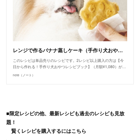
レンジで作るバナナ蒸しケーキ（手作り犬おやつレシピ）/単品購入｜いちかわあやこ（犬ごはん先生）｜note
このレシピは単品売りのレシピです。2レシピ以上購入の方は【今
日から作れる！手作り犬おやつレシピブック】（月額¥1,080）が…
note（ノート）
■限定レシピの他、最新レシピも過去のレシピも見放
題！
賢くレシピを購入するにはこちら