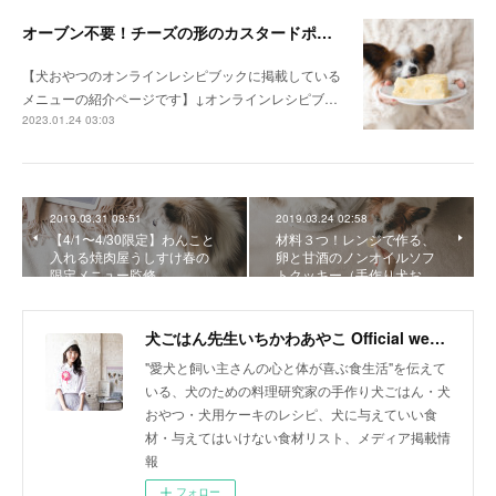
オーブン不要！チーズの形のカスタードポテトケーキ（手作り犬おやつレシピ）
【犬おやつのオンラインレシピブックに掲載している
メニューの紹介ページです】↓オンラインレシピブ…
2023.01.24 03:03
2019.03.31 08:51
2019.03.24 02:58
【4/1〜4/30限定】わんこと
材料３つ！レンジで作る、
入れる焼肉屋うしすけ春の
卵と甘酒のノンオイルソフ
限定メニュー監修
トクッキー（手作り犬お…
犬ごはん先生いちかわあやこ Official web site
"愛犬と飼い主さんの心と体が喜ぶ食生活"を伝えて
いる、犬のための料理研究家の手作り犬ごはん・犬
おやつ・犬用ケーキのレシピ、犬に与えていい食
材・与えてはいけない食材リスト、メディア掲載情
報
フォロー