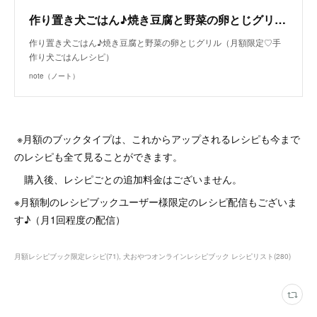
作り置き犬ごはん♪焼き豆腐と野菜の卵とじグリル（月額限定♡手作り犬ごはんレシピ）｜いちかわあやこ（犬ごはん先生）｜note
作り置き犬ごはん♪焼き豆腐と野菜の卵とじグリル（月額限定♡手
作り犬ごはんレシピ）
note（ノート）
※月額のブックタイプは、これからアップされるレシピも今まで
のレシピも全て見ることができます。
購入後、レシピごとの追加料金はございません。
※月額制のレシピブックユーザー様限定のレシピ配信もございま
す♪（月1回程度の配信）
月額レシピブック限定レシピ
(
71
)
犬おやつオンラインレシピブック レシピリスト
(
280
)