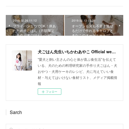
2019.02.26 11:12
2019.02.13 03:31
フライパン１つでOK！体あ
オーブンも火も不要！混ぜ
たため犬ごはん（月額限定
るだけで作れるキャロブと
♡手作り犬ごはんレシピ）
きなこのオートミールバ…
犬ごはん先生いちかわあやこ Official web site
"愛犬と飼い主さんの心と体が喜ぶ食生活"を伝えて
いる、犬のための料理研究家の手作り犬ごはん・犬
おやつ・犬用ケーキのレシピ、犬に与えていい食
材・与えてはいけない食材リスト、メディア掲載情
報
フォロー
Sarch