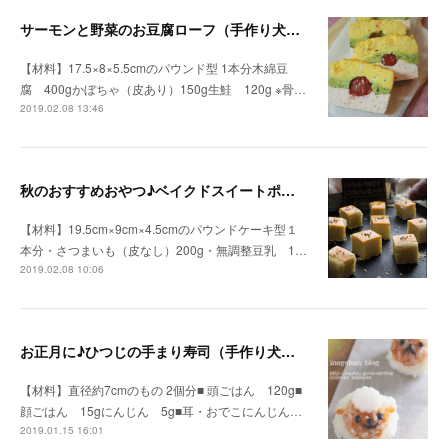
サーモンと野菜のお豆腐ローフ（手作り犬おやつレシピ）
【材料】17.5×8×5.5cmのパウンド型 1本分木綿豆
腐 400gかぼちゃ（皮あり）150g生鮭 120g ※骨…
2019.02.08 13:46
秋のおすすめおやつ♪ベイクドスイートポテト（手作り犬おやつレシピ）
【材料】19.5cm×9cm×4.5cmのパウンドケーキ型１
本分・さつまいも（皮なし）200g・無調整豆乳 1…
2019.02.08 10:06
お正月に♪ひつじの手まり寿司（手作り犬おやつレシピ）
【材料】直径約7cmのもの 2個分■ 頭ごはん 120g■
顔ごはん 15gにんじん 5g■耳・おでこにんじん…
2019.01.15 16:01