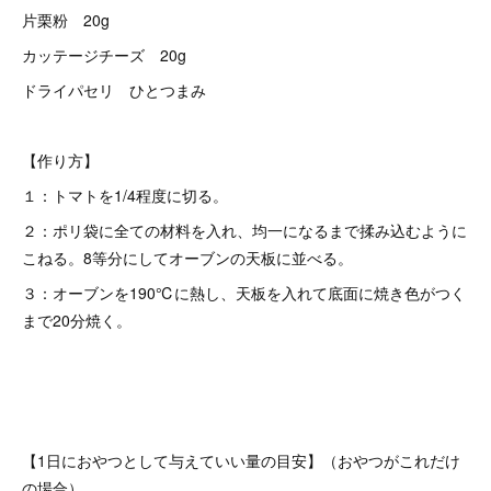
片栗粉 20g
カッテージチーズ 20g
ドライパセリ ひとつまみ
【作り方】
１：トマトを1/4程度に切る。
２：ポリ袋に全ての材料を入れ、均一になるまで揉み込むように
こねる。8等分にしてオーブンの天板に並べる。
３：オーブンを190℃に熱し、天板を入れて底面に焼き色がつく
まで20分焼く。
【1日におやつとして与えていい量の目安】（おやつがこれだけ
の場合）