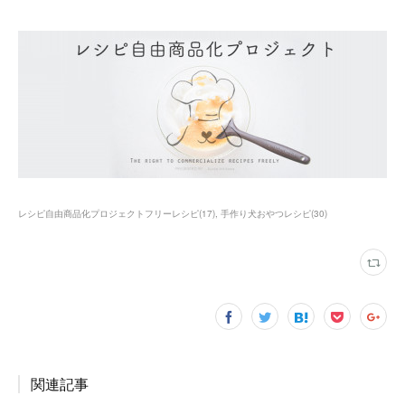
レシピ自由商品化プロジェクトフリーレシピ
(
17
)
手作り犬おやつレシピ
(
30
)
関連記事