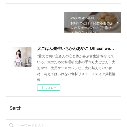
2023.01.24 03:15
材料3つだけ！発酵不要のふ
んわりチーズパン（手作り
犬おやつレシピ）
犬ごはん先生いちかわあやこ Official web site
"愛犬と飼い主さんの心と体が喜ぶ食生活"を伝えて
いる、犬のための料理研究家の手作り犬ごはん・犬
おやつ・犬用ケーキのレシピ、犬に与えていい食
材・与えてはいけない食材リスト、メディア掲載情
報
フォロー
Sarch