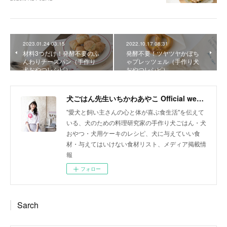
2023.01.24 03:15
2022.10.17 08:31
材料3つだけ！発酵不要のふ
発酵不要！ツヤツヤかぼち
んわりチーズパン（手作り
ゃプレッツェル（手作り犬
犬おやつレシピ）
おやつレシピ）
犬ごはん先生いちかわあやこ Official web site
"愛犬と飼い主さんの心と体が喜ぶ食生活"を伝えて
いる、犬のための料理研究家の手作り犬ごはん・犬
おやつ・犬用ケーキのレシピ、犬に与えていい食
材・与えてはいけない食材リスト、メディア掲載情
報
フォロー
Sarch