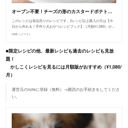
オーブン不要！チーズの形のカスタードポテトケーキ（手作り犬おやつレシピ）/単品購入｜いちかわあやこ（犬ごはん先生）｜note
このレシピは単品売りのレシピです。2レシピ以上購入の方は【今
日から作れる！手作り犬おやつレシピブック】（月額¥1,080）が…
note（ノート）
■限定レシピの他、最新レシピも過去のレシピも見放
題！
かしこくレシピを見るには月額版がおすすめ（¥1,080/
月）
運営元のnoteに登録（無料）→購読のお手続きをしてくださ
い。