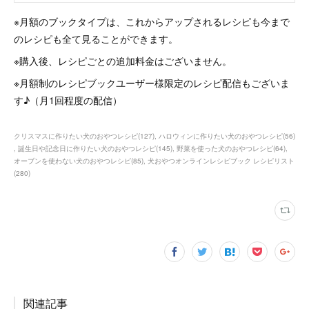
※月額のブックタイプは、これからアップされるレシピも今まで
のレシピも全て見ることができます。
※購入後、レシピごとの追加料金はございません。
※月額制のレシピブックユーザー様限定のレシピ配信もございま
す♪（月1回程度の配信）
クリスマスに作りたい犬のおやつレシピ
(
127
)
ハロウィンに作りたい犬のおやつレシピ
(
56
)
誕生日や記念日に作りたい犬のおやつレシピ
(
145
)
野菜を使った犬のおやつレシピ
(
64
)
オーブンを使わない犬のおやつレシピ
(
85
)
犬おやつオンラインレシピブック レシピリスト
(
280
)
関連記事