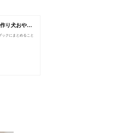
オンラインレシピブック【今日から作れる！手作り犬おやつレシピ】
ブックにまとめること