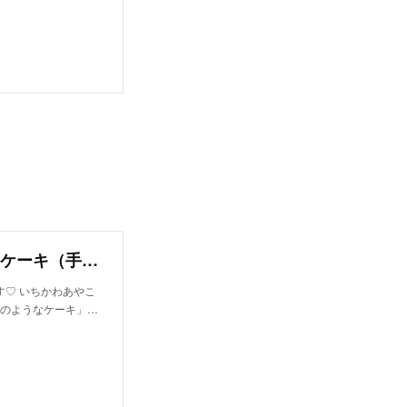
オーブン不要！チーズの形のカスタードポテトケーキ（手作り犬おやつレシピ）｜いちかわあやこ（犬ごはん先生）｜note
♡ いちかわあやこ
ズのようなケーキ」…