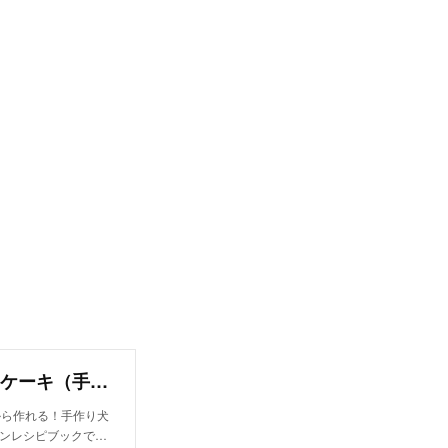
オーブン不要！チーズの形のカスタードポテトケーキ（手作り犬おやつレシピ）/単品購入｜いちかわあやこ（犬ごはん先生）｜note
から作れる！手作り犬
インレシピブックで…