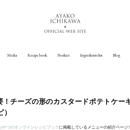
Media
Recipe book
Product
Ingredients list
Blog
要！チーズの形のカスタードポテトケー
ピ）
おやつのオンラインレシピブック
に掲載しているメニューの紹介ページ