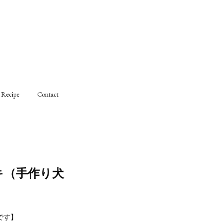
Recipe
Contact
キ（手作り犬
です】