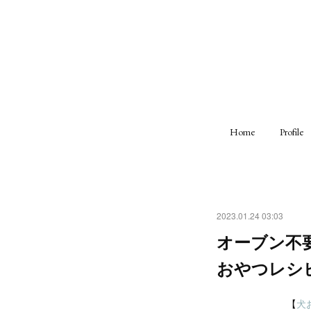
Home
Profile
2023.01.24 03:03
オーブン不
おやつレシ
【
犬