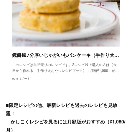
鏡餅風♪分厚いじゃがいもパンケーキ（手作り犬おやつレシピ）/単品購入｜いちかわあやこ（犬ごはん先生）｜note
このレシピは単品売りのレシピです。2レシピ以上購入の方は【今
日から作れる！手作り犬おやつレシピブック】（月額¥1,080）が…
note（ノート）
■限定レシピの他、最新レシピも過去のレシピも見放
題！
かしこくレシピを見るには月額版がおすすめ（¥1,080/
月）