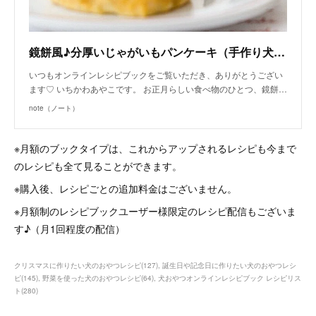
鏡餅風♪分厚いじゃがいもパンケーキ（手作り犬おやつレシピ）｜いちかわあやこ（犬ごはん先生）｜note
いつもオンラインレシピブックをご覧いただき、ありがとうござい
ます♡ いちかわあやこです。 お正月らしい食べ物のひとつ、鏡餅…
note（ノート）
※月額のブックタイプは、これからアップされるレシピも今まで
のレシピも全て見ることができます。
※購入後、レシピごとの追加料金はございません。
※月額制のレシピブックユーザー様限定のレシピ配信もございま
す♪（月1回程度の配信）
クリスマスに作りたい犬のおやつレシピ
(
127
)
誕生日や記念日に作りたい犬のおやつレシ
ピ
(
145
)
野菜を使った犬のおやつレシピ
(
64
)
犬おやつオンラインレシピブック レシピリス
ト
(
280
)