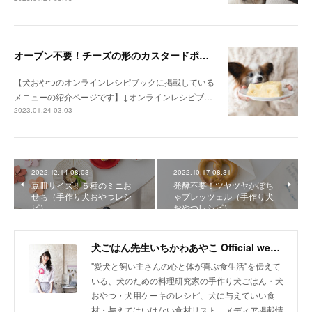
オーブン不要！チーズの形のカスタードポテトケーキ（手作り犬おやつレシピ）
【犬おやつのオンラインレシピブックに掲載している
メニューの紹介ページです】↓オンラインレシピブ…
2023.01.24 03:03
2022.12.14 08:03
2022.10.17 08:31
豆皿サイズ！５種のミニお
発酵不要！ツヤツヤかぼち
せち（手作り犬おやつレシ
ゃプレッツェル（手作り犬
ピ）
おやつレシピ）
犬ごはん先生いちかわあやこ Official web site
"愛犬と飼い主さんの心と体が喜ぶ食生活"を伝えて
いる、犬のための料理研究家の手作り犬ごはん・犬
おやつ・犬用ケーキのレシピ、犬に与えていい食
材・与えてはいけない食材リスト、メディア掲載情